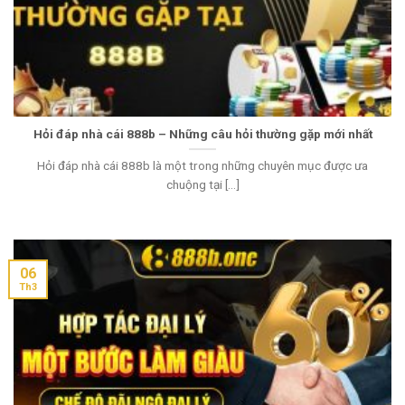
Hỏi đáp nhà cái 888b – Những câu hỏi thường gặp mới nhất
Hỏi đáp nhà cái 888b là một trong những chuyên mục được ưa
chuộng tại [...]
06
Th3