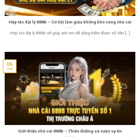
Hợp tác đại lý 888b – Cơ hội làm giàu không khó cùng nhà cái
Hợp tác đại lý 888b sẽ giúp anh em dễ dàng kiếm được số tiền [...]
06
Th3
Giới thiệu nhà cái 888b – Thiên đường cá cược uy tín