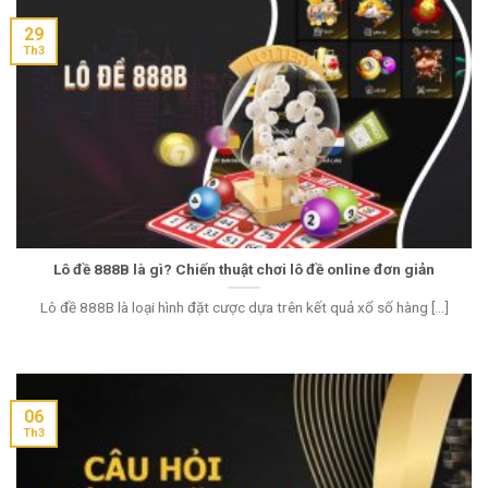
29
Th3
Lô đề 888B là gì? Chiến thuật chơi lô đề online đơn giản
Lô đề 888B là loại hình đặt cược dựa trên kết quả xổ số hàng [...]
06
Th3