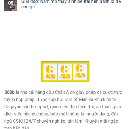
Giải đáp: Nằm mơ thấy sinh bé trai nên đánh lô đề
08
con gì?
Th5
888b
là nhà cái hàng đầu Châu Á có giấy phép cá cược trực
tuyến hợp pháp, được cấp bởi Isle of Man và Khu kinh tế
Cagayan and Freeport, giao diện đẹp hiện đại, an toàn, giao
dịch siêu nhanh chóng, bảo mật thông tin người dùng, đội
ngũ CSKH 24/7 chuyên nghiệp, tận tâm. Khuyến mãi ngập
tràn hấp dẫn.