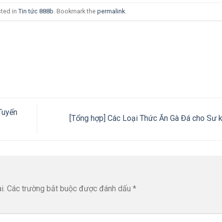
sted in
Tin tức 888b
. Bookmark the
permalink
.
Tuyến
[Tổng hợp] Các Loại Thức Ăn Gà Đá cho Sư 
i.
Các trường bắt buộc được đánh dấu
*