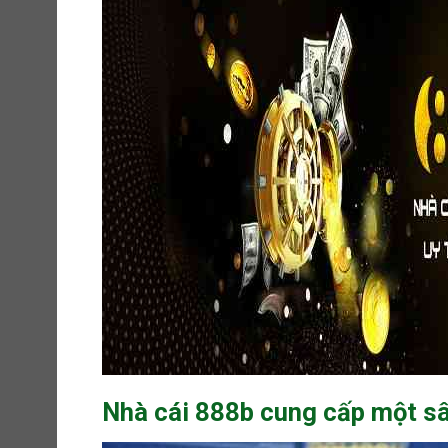
Nhà cái 888b cung cấp một sân