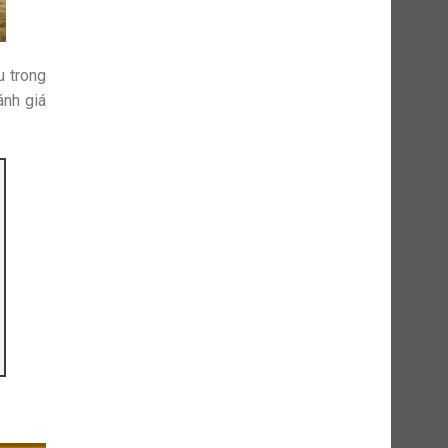
u trong
ánh giá