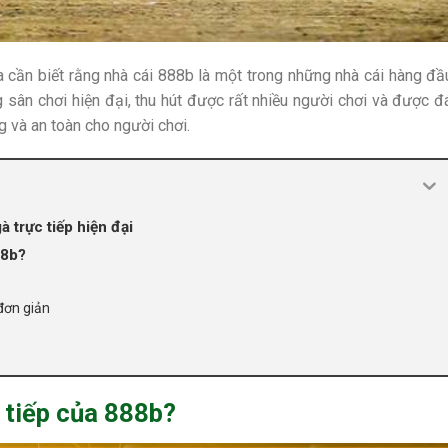
ta cần biết rằng nhà cái 888b là một trong những nhà cái hàng đầ
ng sân chơi hiện đại, thu hút được rất nhiều người chơi và được đ
 và an toàn cho người chơi.
 trực tiếp hiện đại
88b?
đơn giản
c tiếp của 888b?