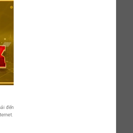
hải đến
ternet.