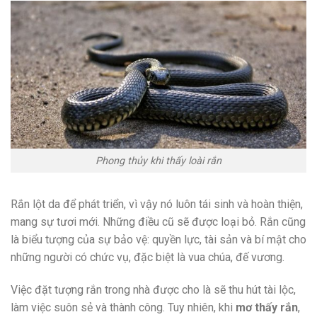
Phong thủy khi thấy loài rắn
Rắn lột da để phát triển, vì vậy nó luôn tái sinh và hoàn thiện,
mang sự tươi mới. Những điều cũ sẽ được loại bỏ. Rắn cũng
là biểu tượng của sự bảo vệ: quyền lực, tài sản và bí mật cho
những người có chức vụ, đặc biệt là vua chúa, đế vương.
Việc đặt tượng rắn trong nhà được cho là sẽ thu hút tài lộc,
làm việc suôn sẻ và thành công. Tuy nhiên, khi
mơ thấy rắn
,